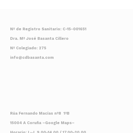
Nº de Registro Sanitario: C-15-001651
Dra. Mª José Basanta Cillero
Nº Colegiado: 275
info@cdbasanta.com
Rúa Fernando Macías nº8 1ºB
15004 A Coruña
–
Google Maps
–
Horario: L-J 9.00-14.00 / 17.00-20.00