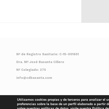
Nº de Registro Sanitario: C-15-001651
Dra. Mª José Basanta Cillero
Nº Colegiado: 275
info@cdbasanta.com
Utilizamos cookies propias y de terceros para analizar el u
preferencias sobre la base de un perfil elaborado a partir
sobre nuestras políticas de datos, visite nuestra
Política d