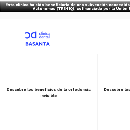
Esta clínica ha sido beneficiaria de una subvención concedid
Autónomas (TR341Q), cofinanciada por la Unión 
Descubre los beneficios de la ortodoncia
Descubre los
invisible