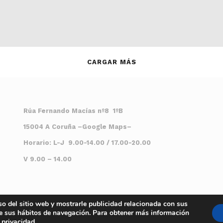
CARGAR MÁS
Rúa Fernando Macías nº8 1ºB
15004 A Coruña
–
Google Maps
–
Horario: L-J 9.00-14.00 / 17.00-20.00
V 9.00 – 14.00
so del sitio web y mostrarle publicidad relacionada con sus
 de sus hábitos de navegación. Para obtener más información
e privacidad