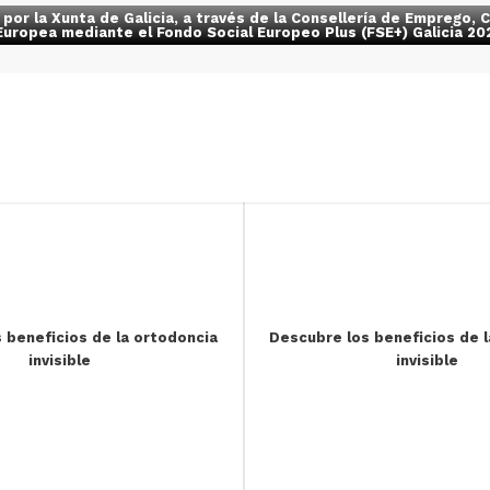
a por la Xunta de Galicia, a través de la Consellería de Emprego
Europea mediante el Fondo Social Europeo Plus (FSE+) Galicia 
 beneficios de la ortodoncia
Descubre los beneficios de 
invisible
invisible