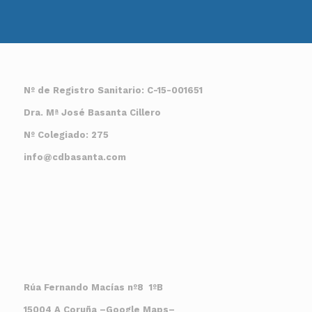
Nº de Registro Sanitario: C-15-001651
Dra. Mª José Basanta Cillero
Nº Colegiado: 275
info@cdbasanta.com
Rúa Fernando Macías nº8 1ºB
15004 A Coruña
–
Google Maps
–