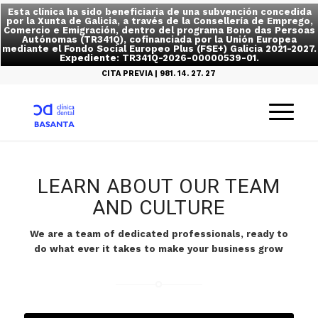
Esta clínica ha sido beneficiaria de una subvención concedida
por la Xunta de Galicia, a través de la Consellería de Emprego,
Comercio e Emigración, dentro del programa Bono das Persoas
Autónomas (TR341Q), cofinanciada por la Unión Europea
mediante el Fondo Social Europeo Plus (FSE+) Galicia 2021-2027.
Expediente: TR341Q-2026-00000539-01.
CITA PREVIA | 981. 14. 27. 27
LEARN ABOUT OUR TEAM
AND CULTURE
We are a team of dedicated professionals, ready to
do what ever it takes to make your business grow