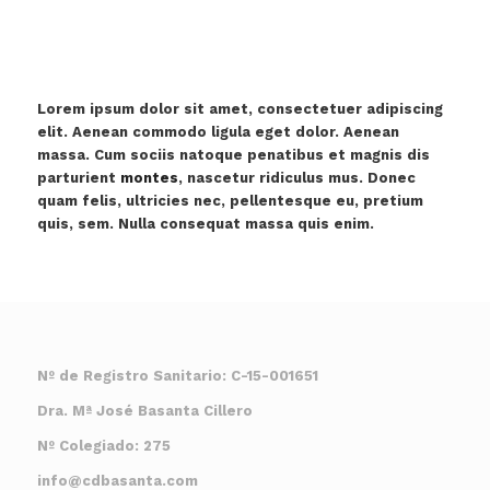
Lorem ipsum dolor sit amet, consectetuer adipiscing
elit. Aenean commodo ligula eget dolor. Aenean
massa. Cum sociis natoque penatibus et magnis dis
parturient
montes
, nascetur ridiculus mus. Donec
quam felis, ultricies nec, pellentesque eu, pretium
quis, sem. Nulla consequat massa quis enim.
Nº de Registro Sanitario: C-15-001651
Dra. Mª José Basanta Cillero
Nº Colegiado: 275
info@cdbasanta.com