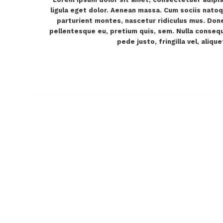
ligula eget dolor. Aenean massa. Cum sociis nato
parturient montes, nascetur ridiculus mus. Donec
pellentesque eu, pretium quis, sem. Nulla conseq
pede justo, fringilla vel, aliqu