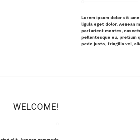
Lorem ipsum dolor sit ame
ligula eget dolor. Aenean 
parturient montes, nascetu
pellentesque eu, pretium 
pede justo, fringilla vel, a
WELCOME!
scing elit. Aenean commodo