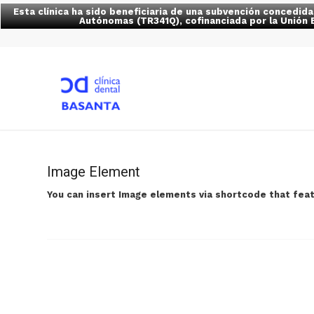
Esta clínica ha sido beneficiaria de una subvención concedid
Autónomas (TR341Q), cofinanciada por la Unión 
Image Element
You can insert Image elements via shortcode that feat